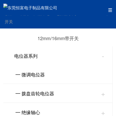
首页
产品中心
电位器系列
12mm/16mm带
您的位置：
>>
>>
>>
开关
12mm/16mm带开关
-
电位器系列
━ 微调电位器
+
━ 拨盘齿轮电位器
+
━ 绝缘轴心